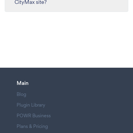
CityMax site?
Main
Blog
Plugin Library
POWR Business
Plans & Pricing