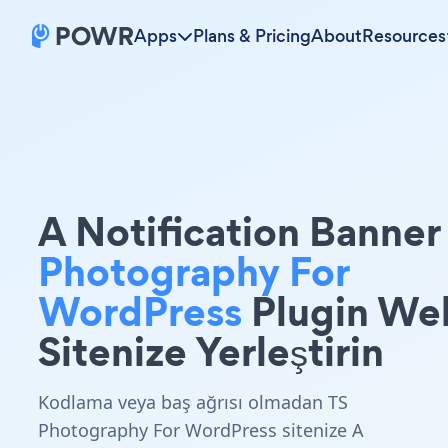
Apps
Plans & Pricing
About
Resources
A Notification Banne
Photography For
WordPress
Plugin We
Sitenize Yerleştirin
Kodlama veya baş ağrısı olmadan TS
Photography For WordPress sitenize A