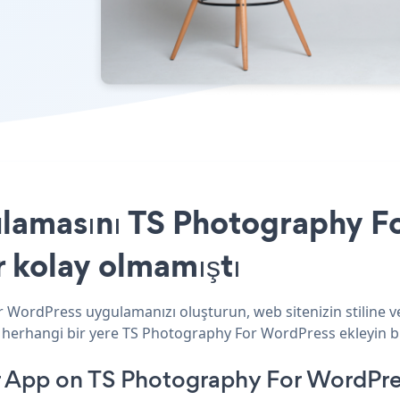
ulamasını TS Photography F
r kolay olmamıştı
r WordPress uygulamanızı oluşturun, web sitenizin stiline v
z herhangi bir yere TS Photography For WordPress ekleyin bir
r App on TS Photography For WordPre