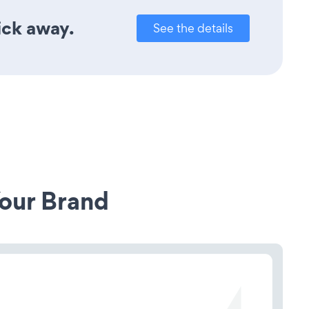
ick away.
See the details
our Brand