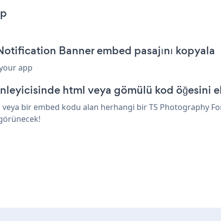
pp
otification Banner embed pasajını kopyala
 your app
leyicisinde html veya gömülü kod öğesini e
l veya bir embed kodu alan herhangi bir TS Photography For
 görünecek!