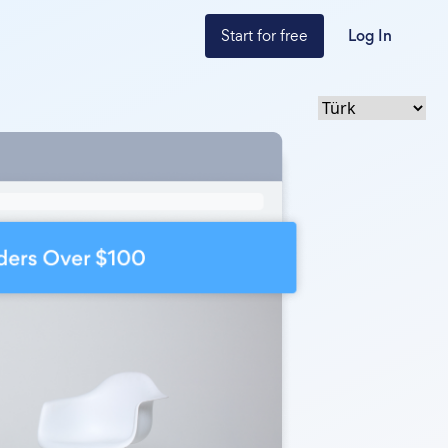
Start for free
Log In