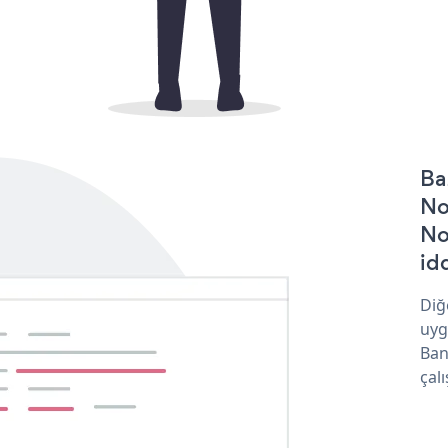
Ba
No
No
idd
Diğ
uyg
Ban
çalı