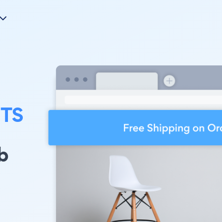
r
TS
b