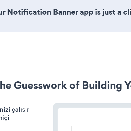
r Notification Banner app is just a cl
he Guesswork of Building Y
zi çalışır
miçi