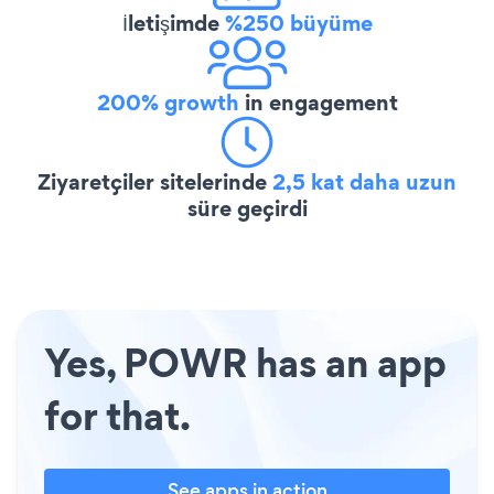
İletişimde
%250 büyüme
200% growth
in engagement
Ziyaretçiler sitelerinde
2,5 kat daha uzun
süre geçirdi
Yes, POWR has an app
for that.
See apps in action