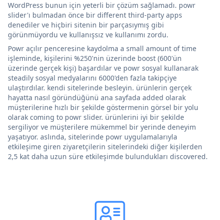
WordPress bunun için yeterli bir çözüm sağlamadı. powr
slider'ı bulmadan önce bir different third-party apps
denediler ve hiçbiri sitenin bir parçasıymış gibi
görünmüyordu ve kullanışsız ve kullanımı zordu.
Powr açılır penceresine kaydolma a small amount of time
işleminde, kişilerini %250'nin üzerinde boost (600'ün
üzerinde gerçek kişi) başardılar ve powr sosyal kullanarak
steadily sosyal medyalarını 6000'den fazla takipçiye
ulaştırdılar. kendi sitelerinde besleyin. ürünlerin gerçek
hayatta nasıl göründüğünü ana sayfada added olarak
müşterilerine hızlı bir şekilde göstermenin görsel bir yolu
olarak coming to powr slider. ürünlerini iyi bir şekilde
sergiliyor ve müşterilere mükemmel bir yerinde deneyim
yaşatıyor. aslında, sitelerinde powr uygulamalarıyla
etkileşime giren ziyaretçilerin sitelerindeki diğer kişilerden
2,5 kat daha uzun süre etkileşimde bulundukları discovered.