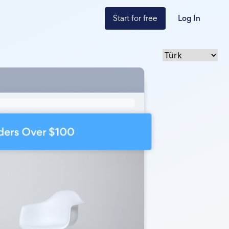
Start for free
Log In