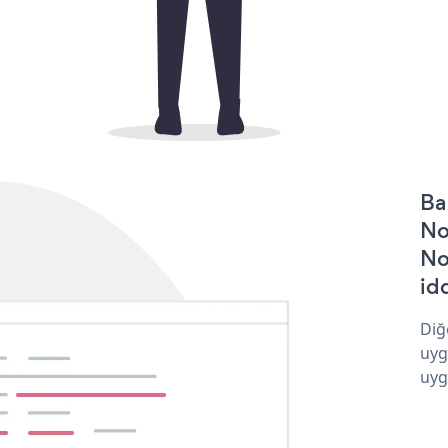
Ba
No
No
idd
Diğ
uyg
uyg