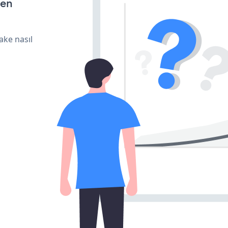
den
ake nasıl