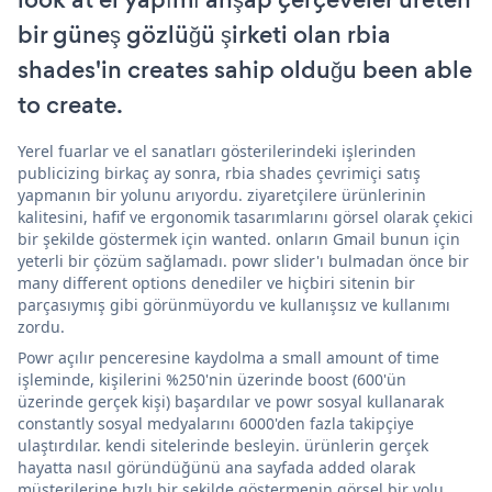
bir güneş gözlüğü şirketi olan rbia
shades'in creates sahip olduğu been able
to create.
Yerel fuarlar ve el sanatları gösterilerindeki işlerinden
publicizing birkaç ay sonra, rbia shades çevrimiçi satış
yapmanın bir yolunu arıyordu. ziyaretçilere ürünlerinin
kalitesini, hafif ve ergonomik tasarımlarını görsel olarak çekici
bir şekilde göstermek için wanted. onların Gmail bunun için
yeterli bir çözüm sağlamadı. powr slider'ı bulmadan önce bir
many different options denediler ve hiçbiri sitenin bir
parçasıymış gibi görünmüyordu ve kullanışsız ve kullanımı
zordu.
Powr açılır penceresine kaydolma a small amount of time
işleminde, kişilerini %250'nin üzerinde boost (600'ün
üzerinde gerçek kişi) başardılar ve powr sosyal kullanarak
constantly sosyal medyalarını 6000'den fazla takipçiye
ulaştırdılar. kendi sitelerinde besleyin. ürünlerin gerçek
hayatta nasıl göründüğünü ana sayfada added olarak
müşterilerine hızlı bir şekilde göstermenin görsel bir yolu