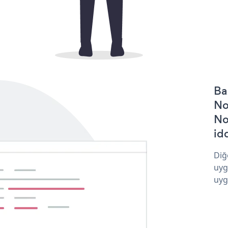
Ba
No
No
idd
Diğ
uyg
uyg