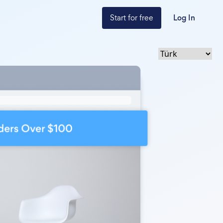
Start for free
Log In