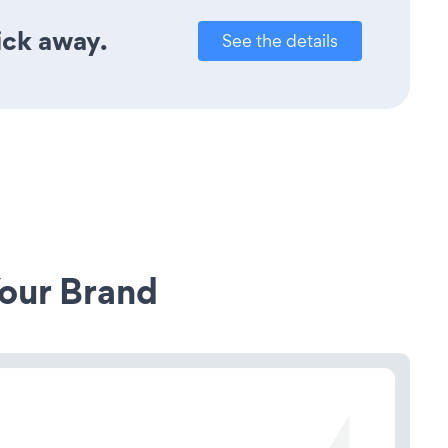
ick away.
See the details
our Brand