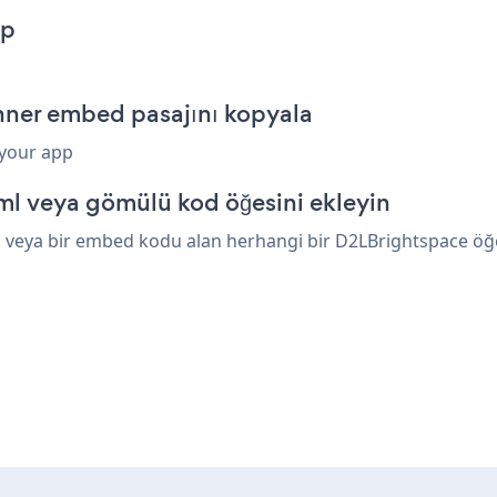
pp
nner embed pasajını kopyala
 your app
l veya gömülü kod öğesini ekleyin
 veya bir embed kodu alan herhangi bir D2LBrightspace öğesi