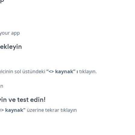
 your app
 ekleyin
yicinin sol üstündeki
“<> kaynak” ı
tıklayın.
ın
in ve test edin!
<> kaynak"
üzerine tekrar tıklayın