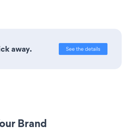
ick away.
See the details
our Brand