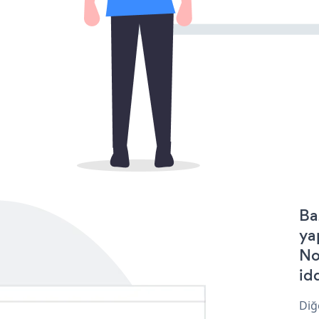
Ba
ya
No
idd
Diğ