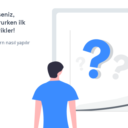
seniz,
rurken ilk
ikler!
n nasıl yapılır