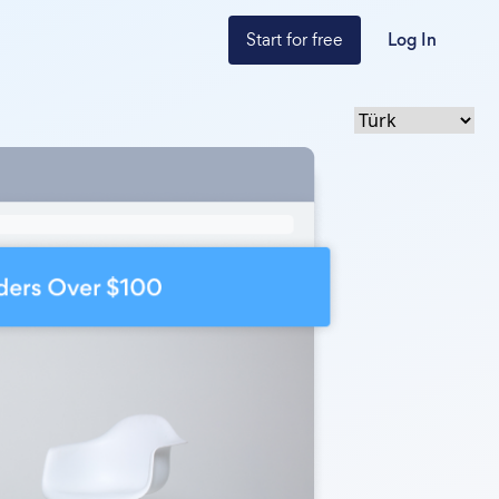
Start for free
Log In