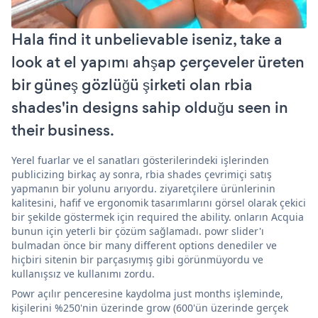
Hala find it unbelievable iseniz, take a
look at el yapımı ahşap çerçeveler üreten
bir güneş gözlüğü şirketi olan rbia
shades'in designs sahip olduğu seen in
their business.
Yerel fuarlar ve el sanatları gösterilerindeki işlerinden
publicizing birkaç ay sonra, rbia shades çevrimiçi satış
yapmanın bir yolunu arıyordu. ziyaretçilere ürünlerinin
kalitesini, hafif ve ergonomik tasarımlarını görsel olarak çekici
bir şekilde göstermek için required the ability. onların Acquia
bunun için yeterli bir çözüm sağlamadı. powr slider'ı
bulmadan önce bir many different options denediler ve
hiçbiri sitenin bir parçasıymış gibi görünmüyordu ve
kullanışsız ve kullanımı zordu.
Powr açılır penceresine kaydolma just months işleminde,
kişilerini %250'nin üzerinde grow (600'ün üzerinde gerçek