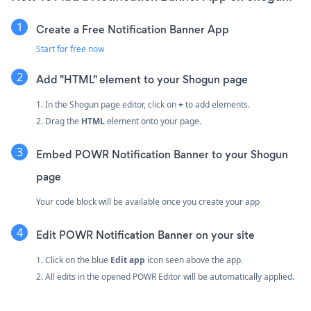
Create a Free Notification Banner App
Start for free now
Add "HTML" element to your Shogun page
1. In the Shogun page editor, click on
+
to add elements.
2. Drag the
HTML
element onto your page.
Embed POWR Notification Banner to your Shogun
page
Your code block will be available once you create your app
Edit POWR Notification Banner on your site
1. Click on the blue
Edit app
icon seen above the app.
2. All edits in the opened POWR Editor will be automatically applied.