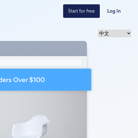
Start for free
Log In