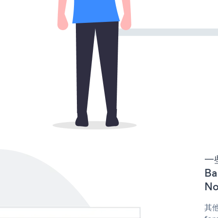
一些
B
No
其他