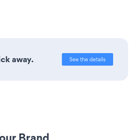
ick away.
See the details
our Brand