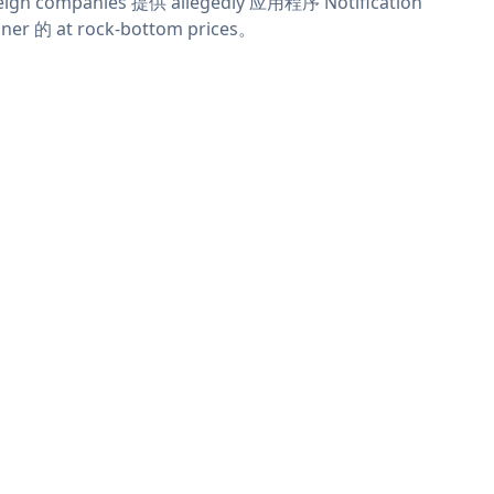
eign companies 提供 allegedly 应用程序 Notification
ner 的 at rock-bottom prices。