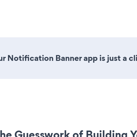
r Notification Banner app is just a cl
he Guesswork of Building Y