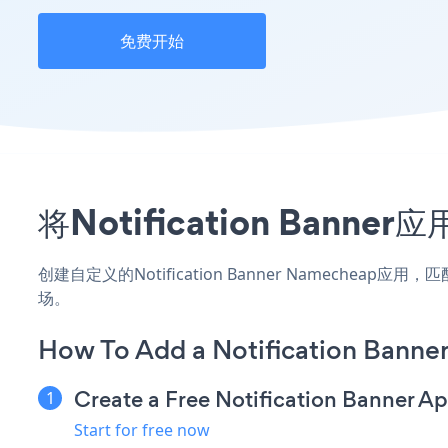
免费开始
将Notification Ban
创建自定义的Notification Banner Namechea
场。
How To Add a Notification Bann
Create a Free Notification Banner A
Start for free now