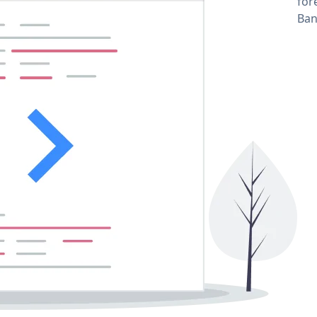
for
Ban