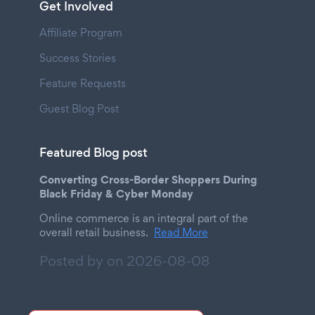
Get Involved
Affiliate Program
Success Stories
Feature Requests
Guest Blog Post
Featured Blog post
Converting Cross-Border Shoppers During
Black Friday & Cyber Monday
Online commerce is an integral part of the
overall retail business.
Read More
Posted by on
2026-08-08