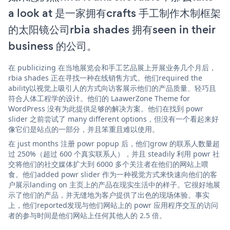
a look at 是一家拥有crafts 手工制作木制框架
的太阳镜公司rbia shades 拥有seen in their
business 的公司。
在 publicizing 在当地展览会和手工艺品展上开展业务几个月后，
rbia shades 正在寻找一种在线销售方式。他们required the
ability以视觉上吸引人的方式向访客展示他们的产品质量、轻巧且
符合人体工程学的设计。他们的 LaawerZone Theme for
WordPress 没有为此提供足够的解决方案。他们在找到 powr
slider 之前尝试了 many different options，但没有一个看起来好
像它们是站点的一部分，并且笨重且难以使用。
在 just months 注册 powr popup 后，他们grow 的联系人数量超
过 250%（超过 600 个真实联系人），并且 steadily 利用 powr 社
交将他们的社交媒体扩大到 6000 多个关注者在他们的网站上喂
食。他们added powr slider 作为一种视觉方式来快速向他们的客
户展示landing on 主页上的产品在现实生活中的样子。它很好地展
示了他们的产品，并无缝地为客户提供了出色的现场体验。事实
上，他们reported发现与他们网站上的 powr 应用程序交互的访问
者的参与时间是他们网站上任何其他人的 2.5 倍。