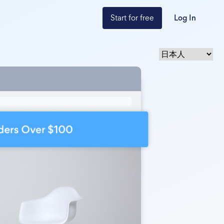
Start for free
Log In