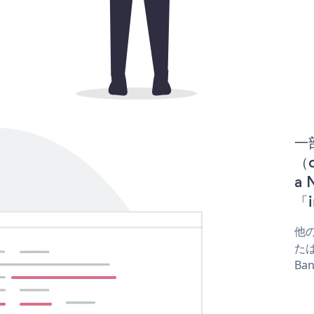
一
（d
a 
「i
他の
たはf
Ba