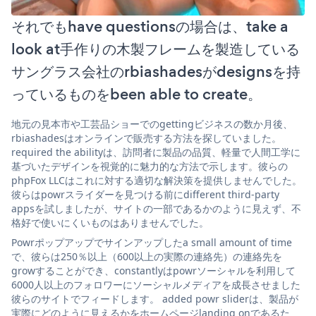
それでもhave questionsの場合は、take a
look at手作りの木製フレームを製造している
サングラス会社のrbiashadesがdesignsを持
っているものをbeen able to create。
地元の見本市や工芸品ショーでのgettingビジネスの数か月後、
rbiashadesはオンラインで販売する方法を探していました。
required the abilityは、訪問者に製品の品質、軽量で人間工学に
基づいたデザインを視覚的に魅力的な方法で示します。彼らの
phpFox LLCはこれに対する適切な解決策を提供しませんでした。
彼らはpowrスライダーを見つける前にdifferent third-party
appsを試しましたが、サイトの一部であるかのように見えず、不
格好で使いにくいものはありませんでした。
Powrポップアップでサインアップしたa small amount of time
で、彼らは250％以上（600以上の実際の連絡先）の連絡先を
growすることができ、constantlyはpowrソーシャルを利用して
6000人以上のフォロワーにソーシャルメディアを成長させました
彼らのサイトでフィードします。 added powr sliderは、製品が
実際にどのように見えるかをホームページlanding onであるた