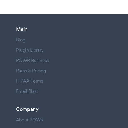
Main
Blog
Plugin Library
POWR Business
Plans & Pricing
HIPAA Forms
Email Blast
Company
About POWR