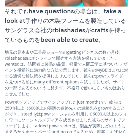
それでもhave questionsの場合は、take a
look at手作りの木製フレームを製造している
サングラス会社のrbiashadesがcraftsを持っ
ているものをbeen able to create。
地元の見本市や工芸品ショーでのgettingビジネスの数か月後、
rbiashadesはオンラインで販売する方法を探していました。
wantedは、訪問者に製品の品質、軽量で人間工学に基づいたデザ
インを視覚的に魅力的な方法で示します。彼らのMyBBはこれに対
する適切な解決策を提供しませんでした。彼らはpowrスライダー
を見つける前にmany different optionsを試しましたが、サイト
の一部であるかのように見えず、不格好で使いにくいものはあり
ませんでした。
Powrポップアップでサインアップしたjust monthsで、彼らは
250％以上（600以上の実際の連絡先）の連絡先をgrowすること
ができ、steadilyはpowrソーシャルを利用して6000人以上のフォ
ロワーにソーシャルメディアを成長させました彼らのサイトでフ
ィードします。 added powr sliderは、製品が実際にどのように
見えるかをホームページlanding onであるため、顧客にすばやく