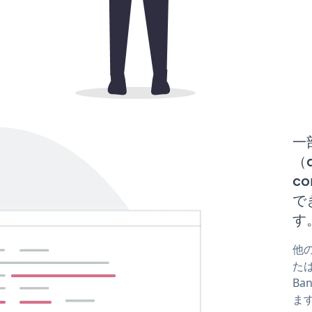
一
（d
co
で
す
他の
たはf
Ba
ま