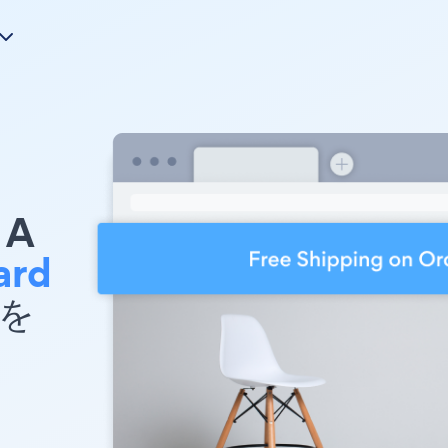
A
ard
 を