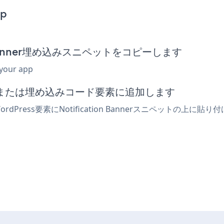
pp
tion Banner埋め込みスニペットをコピーします
 your app
でhtmlまたは埋め込みコード要素に追加します
WordPress要素にNotification Bannerスニペット