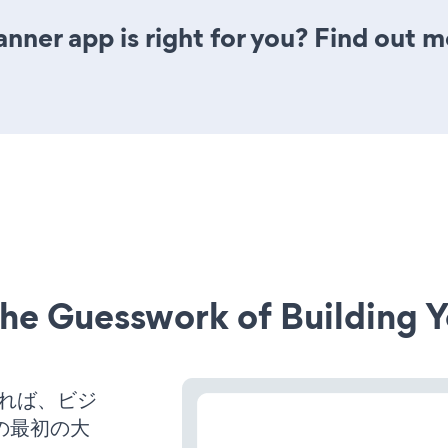
anner app is right for you? Find out m
he Guesswork of Building Y
させれば、ビジ
の最初の大