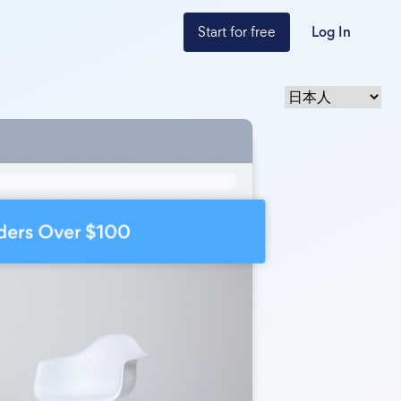
Start for free
Log In