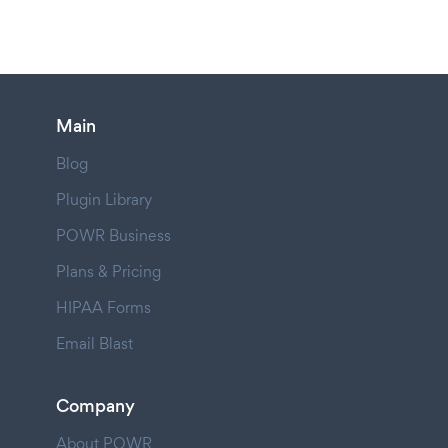
Main
Blog
Plugin Library
POWR Business
Plans & Pricing
HIPAA Forms
Email Blast
Company
About POWR