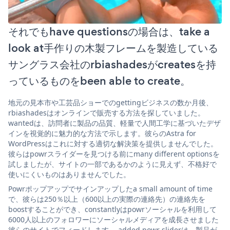
それでもhave questionsの場合は、take a
look at手作りの木製フレームを製造している
サングラス会社のrbiashadesがcreatesを持
っているものをbeen able to create。
地元の見本市や工芸品ショーでのgettingビジネスの数か月後、
rbiashadesはオンラインで販売する方法を探していました。
wantedは、訪問者に製品の品質、軽量で人間工学に基づいたデザ
インを視覚的に魅力的な方法で示します。彼らのAstra for
WordPressはこれに対する適切な解決策を提供しませんでした。
彼らはpowrスライダーを見つける前にmany different optionsを
試しましたが、サイトの一部であるかのように見えず、不格好で
使いにくいものはありませんでした。
Powrポップアップでサインアップしたa small amount of time
で、彼らは250％以上（600以上の実際の連絡先）の連絡先を
boostすることができ、constantlyはpowrソーシャルを利用して
6000人以上のフォロワーにソーシャルメディアを成長させました
彼らのサイトでフィードします。 added powr sliderは、製品が