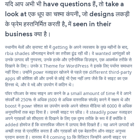
यदि आप अभी भी have questions हैं, तो take a
look at एक धूप का चश्मा कंपनी, जो designs लकड़ी
के फ्रेम हस्तनिर्मित करती है, में seen in their
business क्या है।
स्थानीय मेलों और क्राफ्ट शो में getting के अपने व्यवसाय के कुछ महीनों के बाद,
rbia shades ऑनलाइन बेचने का तरीका ढूंढ रही थी। वे wanted आगंतुकों को
उनके उत्पाद की गुणवत्ता, उनके हल्के और एर्गोनोमिक डिज़ाइन, एक आकर्षक तरीके से
दिखाने के लिए। उनके X Theme for WordPress ने इसके लिए पर्याप्त समाधान
नहीं दिया। उन्होंने powr स्लाइडर खोजने से पहले एक different third-party
apps की कोशिश की और उनमें से कोई भी ऐसा नहीं लगा जैसे कि वे साइट का एक
हिस्सा थे, और वे भद्दे और उपयोग में कठिन थे।
पॉवर पॉपअप के साथ साइन अप करने के a small amount of time में वे अपने
संपर्कों को 250% से अधिक (600 से अधिक वास्तविक संपर्क) करने में सक्षम थे और
boost ने powr सोशल का उपयोग करके अपने सोशल मीडिया को 6000 से अधिक
अनुयायियों तक बढ़ा दिया है। उनकी साइट पर फ़ीड। वे steadily powr स्लाइडर
अपने ग्राहकों को शीघ्रता से दिखाने के लिए एक दृश्य तरीके के रूप में हैं क्योंकि वे
added होमपेज हैं कि वास्तविक जीवन में उत्पाद कैसे दिखते हैं। यह अपने उत्पादों को
अच्छी तरह से प्रदर्शित करता है और ग्राहकों को एक बेहतरीन ऑन-साइट अनुभव
प्रदान करता है। वास्तव में वे coming to कि विज़िटर जिन्होंने अपनी साइट पर