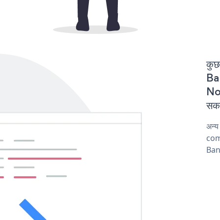
कुछ
Ban
Not
सकत
अन्य
comp
Bann