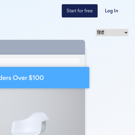
Start for free
Log In