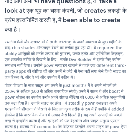
यदि आप अभी भी have questions हैं, तो take a
look at एक धूप का चश्मा कंपनी, जो creates लकड़ी के
फ्रेम हस्तनिर्मित करती है, में been able to create
क्या है।
स्थानीय मेलों और क्राफ्ट शो में publicizing के अपने व्यवसाय के कुछ महीनों के
बाद, rbia shades ऑनलाइन बेचने का तरीका ढूंढ रही थी। वे required the
ability आगंतुकों को उनके उत्पाद की गुणवत्ता, उनके हल्के और एर्गोनोमिक डिज़ाइन,
एक आकर्षक तरीके से दिखाने के लिए। उनके Divi Builder ने इसके लिए पर्याप्त
समाधान नहीं दिया। उन्होंने powr स्लाइडर खोजने से पहले एक different third-
party apps की कोशिश की और उनमें से कोई भी ऐसा नहीं लगा जैसे कि वे साइट का
एक हिस्सा थे, और वे भद्दे और उपयोग में कठिन थे।
पॉवर पॉपअप के साथ साइन अप करने के just months में वे अपने संपर्कों को
250% से अधिक (600 से अधिक वास्तविक संपर्क) करने में सक्षम थे और boost ने
powr सोशल का उपयोग करके अपने सोशल मीडिया को 6000 से अधिक अनुयायियों
तक बढ़ा दिया है। उनकी साइट पर फ़ीड। वे steadily powr स्लाइडर अपने
ग्राहकों को शीघ्रता से दिखाने के लिए एक दृश्य तरीके के रूप में हैं क्योंकि वे added
होमपेज हैं कि वास्तविक जीवन में उत्पाद कैसे दिखते हैं। यह अपने उत्पादों को अच्छी
तरह से प्रदर्शित करता है और ग्राहकों को एक बेहतरीन ऑन-साइट अनुभव प्रदान
करता है। वास्तव में वे coming to कि विज़िटर जिन्होंने अपनी साइट पर powr ऐप्स