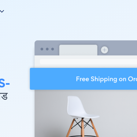
S-
ेड