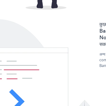
कुछ
Ban
Not
सकत
अन्य
comp
Bann