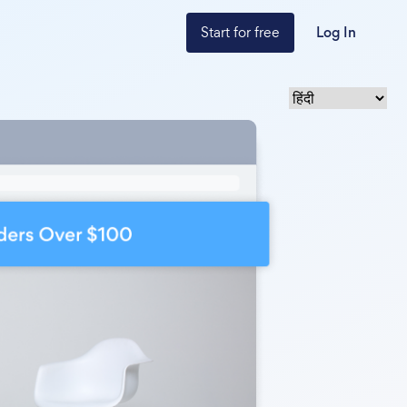
Start for free
Log In