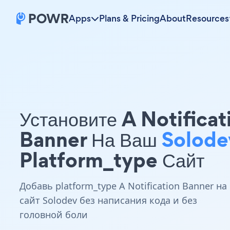
Apps
Plans & Pricing
About
Resources
Установите A Notificat
Banner На Ваш
Solode
Platform_type Сайт
Добавь platform_type A Notification Banner на
сайт Solodev без написания кода и без
головной боли