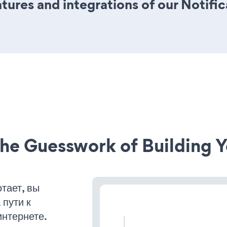
ures and integrations of our Notifi
he Guesswork of Building Y
тает, вы
пути к
интернете.