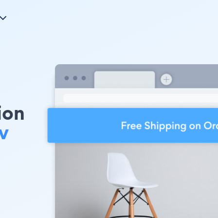
ion
v