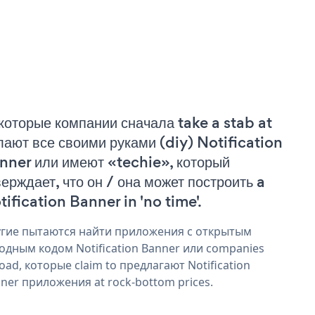
которые компании сначала take a stab at
лают все своими руками (diy) Notification
nner или имеют «techie», который
верждает, что он / она может построить a
tification Banner in 'no time'.
гие пытаются найти приложения с открытым
одным кодом Notification Banner или companies
oad, которые claim to предлагают Notification
ner приложения at rock-bottom prices.