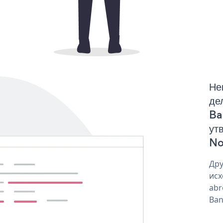
Не
де
Ba
ут
No
Дру
исх
abr
Ban