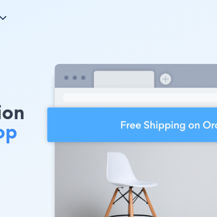
ion
op