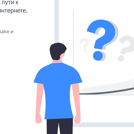
пути к
интернете.
make и