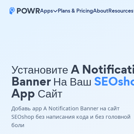
Apps
Plans & Pricing
About
Resources
Установите A Notificat
Banner На Ваш
SEOsh
App Сайт
Добавь app A Notification Banner на сайт
SEOshop без написания кода и без головной
боли