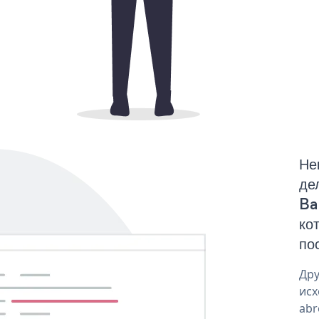
Не
де
Ba
ко
по
Дру
исх
abr