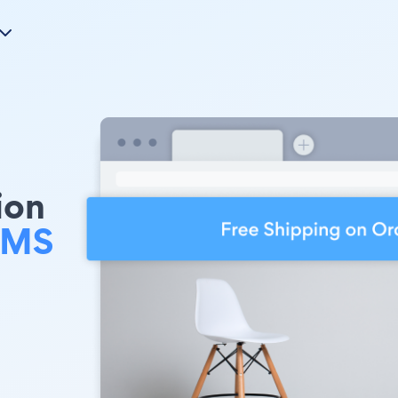
ion
CMS