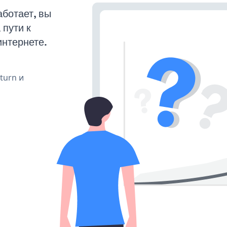
ботает, вы
пути к
интернете.
 turn и