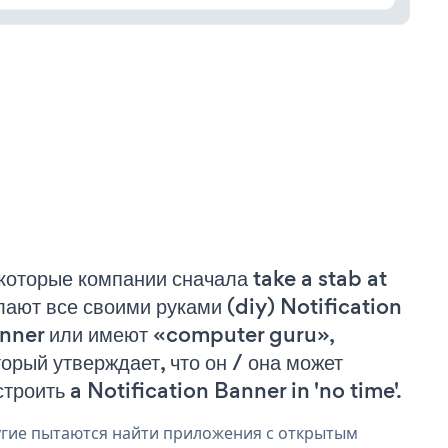
которые компании сначала take a stab at
лают все своими руками (diy) Notification
nner или имеют «computer guru»,
торый утверждает, что он / она может
строить a Notification Banner in 'no time'.
гие пытаются найти приложения с открытым