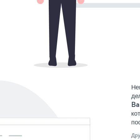
Не
де
Ba
ко
по
Дру