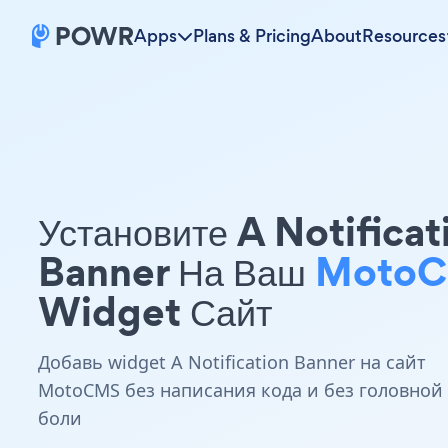
Apps
Plans & Pricing
About
Resources
Установите A Notificat
Banner На Ваш
Moto
Widget Сайт
Добавь widget A Notification Banner на сайт
MotoCMS без написания кода и без головной
боли