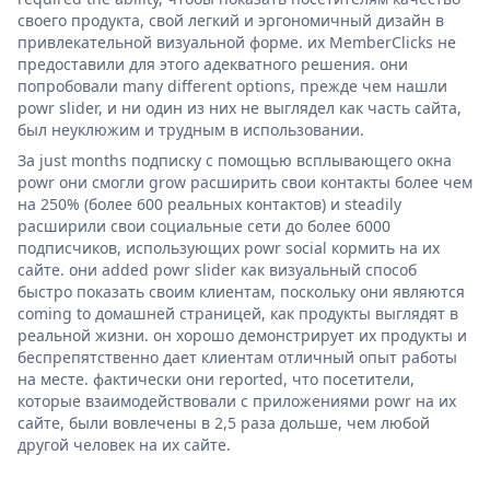
своего продукта, свой легкий и эргономичный дизайн в
привлекательной визуальной форме. их MemberClicks не
предоставили для этого адекватного решения. они
попробовали many different options, прежде чем нашли
powr slider, и ни один из них не выглядел как часть сайта,
был неуклюжим и трудным в использовании.
За just months подписку с помощью всплывающего окна
powr они смогли grow расширить свои контакты более чем
на 250% (более 600 реальных контактов) и steadily
расширили свои социальные сети до более 6000
подписчиков, использующих powr social кормить на их
сайте. они added powr slider как визуальный способ
быстро показать своим клиентам, поскольку они являются
coming to домашней страницей, как продукты выглядят в
реальной жизни. он хорошо демонстрирует их продукты и
беспрепятственно дает клиентам отличный опыт работы
на месте. фактически они reported, что посетители,
которые взаимодействовали с приложениями powr на их
сайте, были вовлечены в 2,5 раза дольше, чем любой
другой человек на их сайте.