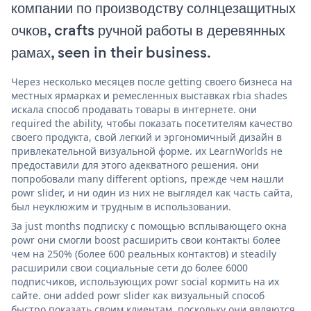
компании по производству солнцезащитных
очков, crafts ручной работы в деревянных
рамах, seen in their business.
Через несколько месяцев после getting своего бизнеса на
местных ярмарках и ремесленных выставках rbia shades
искала способ продавать товары в интернете. они
required the ability, чтобы показать посетителям качество
своего продукта, свой легкий и эргономичный дизайн в
привлекательной визуальной форме. их LearnWorlds не
предоставили для этого адекватного решения. они
попробовали many different options, прежде чем нашли
powr slider, и ни один из них не выглядел как часть сайта,
был неуклюжим и трудным в использовании.
За just months подписку с помощью всплывающего окна
powr они смогли boost расширить свои контакты более
чем на 250% (более 600 реальных контактов) и steadily
расширили свои социальные сети до более 6000
подписчиков, использующих powr social кормить на их
сайте. они added powr slider как визуальный способ
быстро показать своим клиентам, поскольку они являются