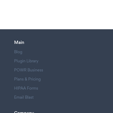
Main
Blog
Plugin Library
POWR Business
Plans & Pricing
HIPAA Forms
Email Blast