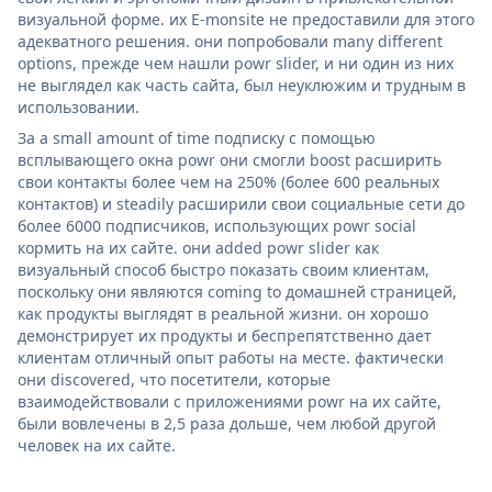
визуальной форме. их E-monsite не предоставили для этого
адекватного решения. они попробовали many different
options, прежде чем нашли powr slider, и ни один из них
не выглядел как часть сайта, был неуклюжим и трудным в
использовании.
За a small amount of time подписку с помощью
всплывающего окна powr они смогли boost расширить
свои контакты более чем на 250% (более 600 реальных
контактов) и steadily расширили свои социальные сети до
более 6000 подписчиков, использующих powr social
кормить на их сайте. они added powr slider как
визуальный способ быстро показать своим клиентам,
поскольку они являются coming to домашней страницей,
как продукты выглядят в реальной жизни. он хорошо
демонстрирует их продукты и беспрепятственно дает
клиентам отличный опыт работы на месте. фактически
они discovered, что посетители, которые
взаимодействовали с приложениями powr на их сайте,
были вовлечены в 2,5 раза дольше, чем любой другой
человек на их сайте.