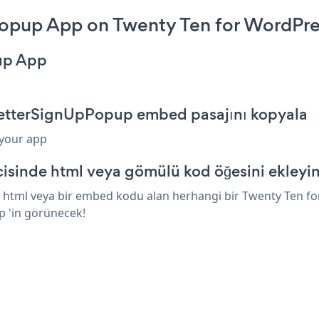
opup App on Twenty Ten for WordPre
up App
letterSignUpPopup embed pasajını kopyala
 your app
isinde html veya gömülü kod öğesini ekleyi
html veya bir embed kodu alan herhangi bir Twenty Ten for 
p 'in görünecek!