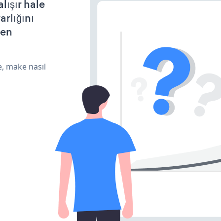
lışır hale
arlığını
den
e, make nasıl