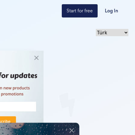
Start for free
Log In