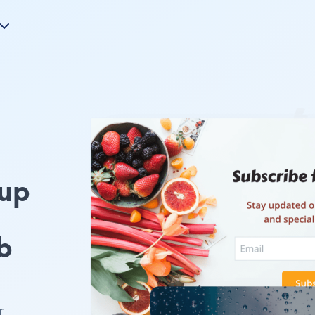
up
b
r