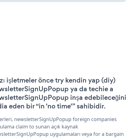
zı işletmeler önce try kendin yap (diy)
wsletterSignUpPopup ya da techie a
wsletterSignUpPopup inşa edebileceğini
ia eden bir “in 'no time'” sahibidir.
erleri, newsletterSignUpPopup foreign companies
ulama claim to sunan açık kaynak
sletterSignUpPopup uygulamaları veya for a bargain