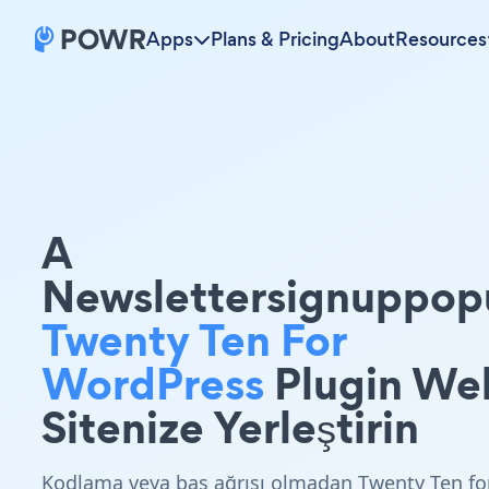
Apps
Plans & Pricing
About
Resources
A
Newslettersignuppop
Twenty Ten For
WordPress
Plugin We
Sitenize Yerleştirin
Kodlama veya baş ağrısı olmadan Twenty Ten fo