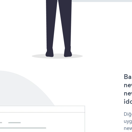
Ba
ne
ne
idd
Diğ
uyg
new