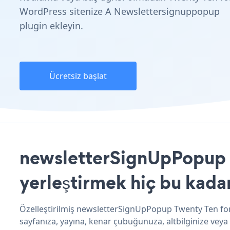
WordPress sitenize A Newslettersignuppopup
plugin ekleyin.
Ücretsiz başlat
newsletterSignUpPopup u
yerleştirmek hiç bu kada
Özelleştirilmiş newsletterSignUpPopup Twenty Ten for
sayfanıza, yayına, kenar çubuğunuza, altbilginize veya 