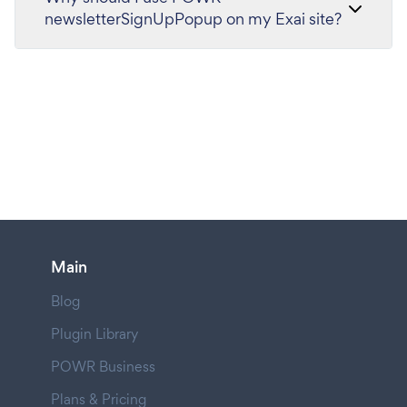
newsletterSignUpPopup on my Exai site?
Main
Blog
Plugin Library
POWR Business
Plans & Pricing