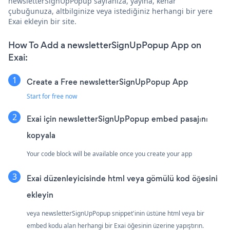
newsletterSignUpPopup sayfanıza, yayına, kenar
çubuğunuza, altbilginize veya istediğiniz herhangi bir yere
Exai ekleyin bir site.
How To Add a newsletterSignUpPopup App on
Exai:
Create a Free newsletterSignUpPopup App
Start for free now
Exai için newsletterSignUpPopup embed pasajını
kopyala
Your code block will be available once you create your app
Exai düzenleyicisinde html veya gömülü kod öğesini
ekleyin
veya newsletterSignUpPopup snippet'inin üstüne html veya bir
embed kodu alan herhangi bir Exai öğesinin üzerine yapıştırın.