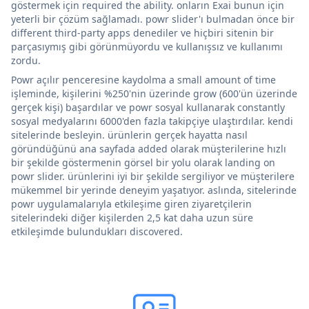
göstermek için required the ability. onların Exai bunun için
yeterli bir çözüm sağlamadı. powr slider'ı bulmadan önce bir
different third-party apps denediler ve hiçbiri sitenin bir
parçasıymış gibi görünmüyordu ve kullanışsız ve kullanımı
zordu.
Powr açılır penceresine kaydolma a small amount of time
işleminde, kişilerini %250'nin üzerinde grow (600'ün üzerinde
gerçek kişi) başardılar ve powr sosyal kullanarak constantly
sosyal medyalarını 6000'den fazla takipçiye ulaştırdılar. kendi
sitelerinde besleyin. ürünlerin gerçek hayatta nasıl
göründüğünü ana sayfada added olarak müşterilerine hızlı
bir şekilde göstermenin görsel bir yolu olarak landing on
powr slider. ürünlerini iyi bir şekilde sergiliyor ve müşterilere
mükemmel bir yerinde deneyim yaşatıyor. aslında, sitelerinde
powr uygulamalarıyla etkileşime giren ziyaretçilerin
sitelerindeki diğer kişilerden 2,5 kat daha uzun süre
etkileşimde bulundukları discovered.