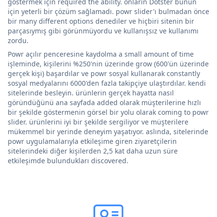
göstermek için required the ability. onların Dotster bunun
için yeterli bir çözüm sağlamadı. powr slider'ı bulmadan önce
bir many different options denediler ve hiçbiri sitenin bir
parçasıymış gibi görünmüyordu ve kullanışsız ve kullanımı
zordu.
Powr açılır penceresine kaydolma a small amount of time
işleminde, kişilerini %250'nin üzerinde grow (600'ün üzerinde
gerçek kişi) başardılar ve powr sosyal kullanarak constantly
sosyal medyalarını 6000'den fazla takipçiye ulaştırdılar. kendi
sitelerinde besleyin. ürünlerin gerçek hayatta nasıl
göründüğünü ana sayfada added olarak müşterilerine hızlı
bir şekilde göstermenin görsel bir yolu olarak coming to powr
slider. ürünlerini iyi bir şekilde sergiliyor ve müşterilere
mükemmel bir yerinde deneyim yaşatıyor. aslında, sitelerinde
powr uygulamalarıyla etkileşime giren ziyaretçilerin
sitelerindeki diğer kişilerden 2,5 kat daha uzun süre
etkileşimde bulundukları discovered.