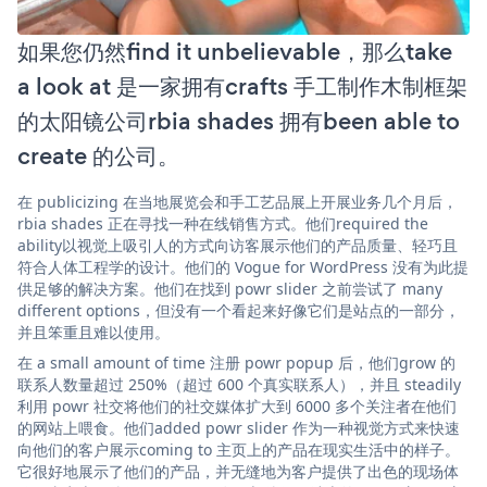
如果您仍然find it unbelievable，那么take
a look at 是一家拥有crafts 手工制作木制框架
的太阳镜公司rbia shades 拥有been able to
create 的公司。
在 publicizing 在当地展览会和手工艺品展上开展业务几个月后，
rbia shades 正在寻找一种在线销售方式。他们required the
ability以视觉上吸引人的方式向访客展示他们的产品质量、轻巧且
符合人体工程学的设计。他们的 Vogue for WordPress 没有为此提
供足够的解决方案。他们在找到 powr slider 之前尝试了 many
different options，但没有一个看起来好像它们是站点的一部分，
并且笨重且难以使用。
在 a small amount of time 注册 powr popup 后，他们grow 的
联系人数量超过 250%（超过 600 个真实联系人），并且 steadily
利用 powr 社交将他们的社交媒体扩大到 6000 多个关注者在他们
的网站上喂食。他们added powr slider 作为一种视觉方式来快速
向他们的客户展示coming to 主页上的产品在现实生活中的样子。
它很好地展示了他们的产品，并无缝地为客户提供了出色的现场体