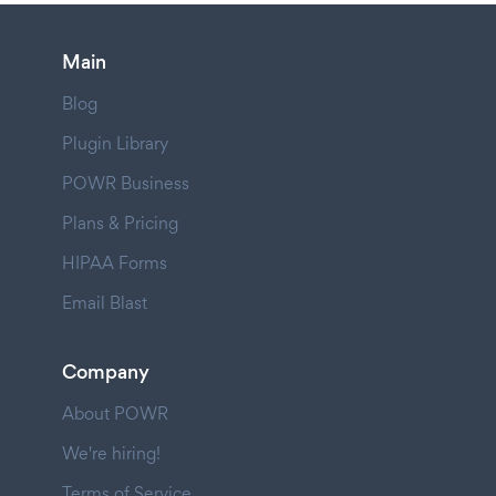
Main
Blog
Plugin Library
POWR Business
Plans & Pricing
HIPAA Forms
Email Blast
Company
About POWR
We're hiring!
Terms of Service