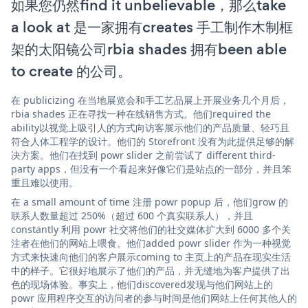
如果您仍然find it unbelievable，那么take
a look at 是一家拥有creates 手工制作木制框
架的太阳镜公司rbia shades 拥有been able
to create 的公司。
在 publicizing 在当地展览会和手工艺品展上开展业务几个月后，
rbia shades 正在寻找一种在线销售方式。他们required the
ability以视觉上吸引人的方式向访客展示他们的产品质量、轻巧且
符合人体工程学的设计。他们的 Storefront 没有为此提供足够的解
决方案。他们在找到 powr slider 之前尝试了 different third-
party apps，但没有一个看起来好像它们是站点的一部分，并且笨
重且难以使用。
在 a small amount of time 注册 powr popup 后，他们grow 的
联系人数量超过 250%（超过 600 个真实联系人），并且
constantly 利用 powr 社交将他们的社交媒体扩大到 6000 多个关
注者在他们的网站上喂食。他们added powr slider 作为一种视觉
方式来快速向他们的客户展示coming to 主页上的产品在现实生活
中的样子。它很好地展示了他们的产品，并无缝地为客户提供了出
色的现场体验。事实上，他们discovered发现与他们网站上的
powr 应用程序交互的访问者的参与时间是他们网站上任何其他人的