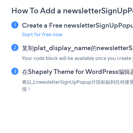
How To Add a newsletterSignUpP
Create a Free newsletterSignUpPop
Start for free now
复制plat_display_name的newslett
Your code block will be available once you create
在Shapely Theme for WordPre
将以上newsletterSignUpPopup片段粘贴到任何接受
现！