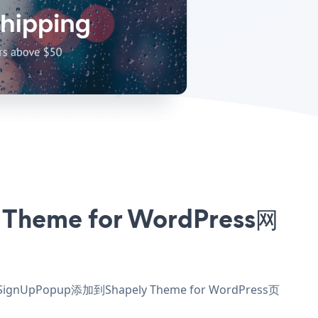
heme for WordPress网
nUpPopup添加到Shapely Theme for WordPress页