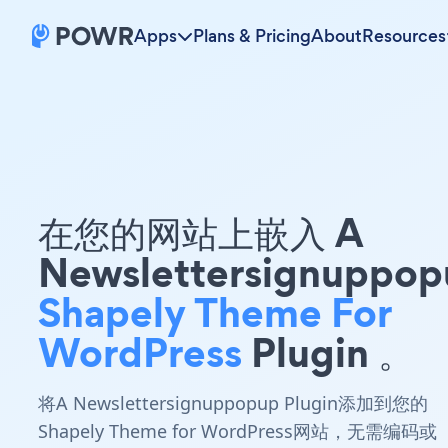
Apps
Plans & Pricing
About
Resources
在您的网站上嵌入 A
Newslettersignuppop
Shapely Theme For
WordPress
Plugin 。
将A Newslettersignuppopup Plugin添加到您的
Shapely Theme for WordPress网站，无需编码或