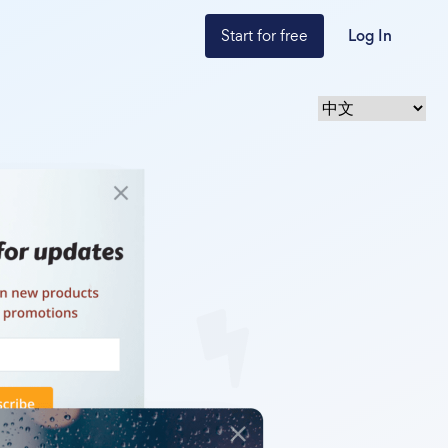
Start for free
Log In