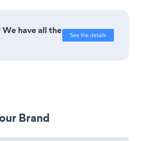
 We have all the
See the details
our Brand