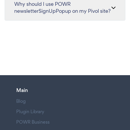
Why should I use POWR
newsletterSignUpPopup on my Pivol site?
Main
Blog
Plugin Library
POWR Business