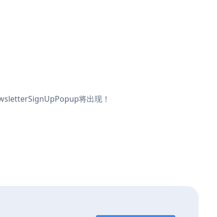
etterSignUpPopup将出现！