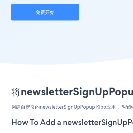
免费开始
将newsletterSignU
创建自定义的newsletterSignUpPopup Kibo应
How To Add a newsletterSignUpP