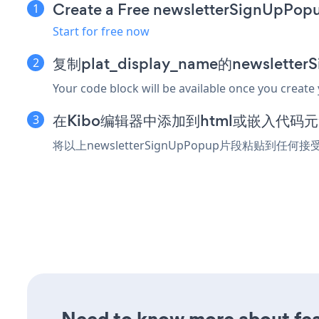
Create a Free newsletterSignUpPop
Start for free now
复制plat_display_name的newslett
Your code block will be available once you create
在Kibo编辑器中添加到html或嵌入代码
将以上newsletterSignUpPopup片段粘贴到任何
Need to know more about feat