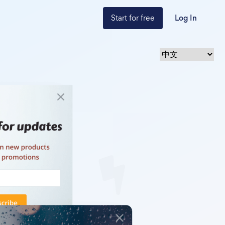
Start for free
Log In