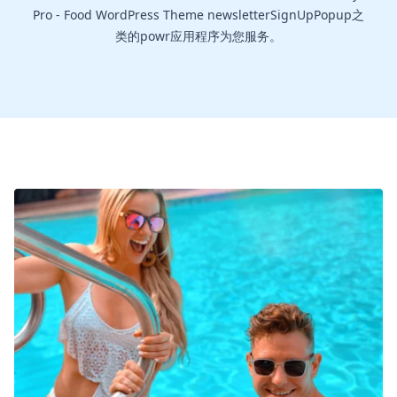
Pro - Food WordPress Theme newsletterSignUpPopup之
类的powr应用程序为您服务。