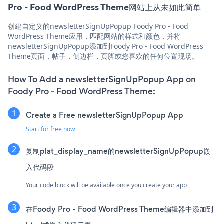
Pro - Food WordPress Theme网站上从未如此简单
创建自定义的newsletterSignUpPopup Foody Pro - Food
WordPress Theme应用，匹配网站的样式和颜色，并将
newsletterSignUpPopup添加到Foody Pro - Food WordPress
Theme页面，帖子，侧边栏，页脚或您喜欢的任何位置现场。
How To Add a newsletterSignUpPopup App on
Foody Pro - Food WordPress Theme:
Create a Free newsletterSignUpPopup App
Start for free now
复制plat_display_name的newsletterSignUpPopup嵌
入代码段
Your code block will be available once you create your app
在Foody Pro - Food WordPress Theme编辑器中添加到