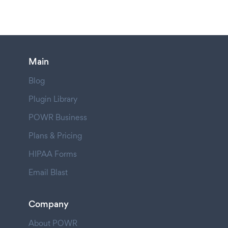
Main
Blog
Plugin Library
POWR Business
Plans & Pricing
HIPAA Forms
Email Blast
Company
About POWR