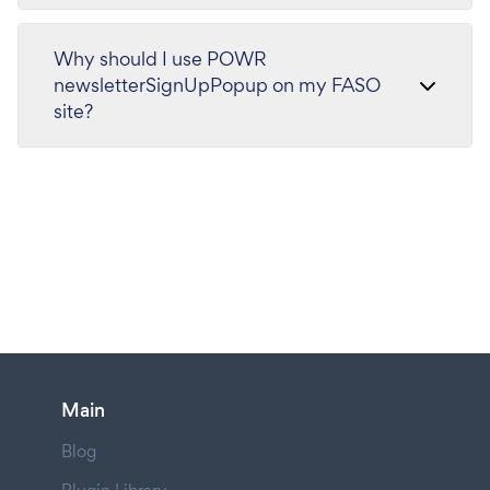
Why should I use POWR
newsletterSignUpPopup on my FASO
site?
Main
Blog