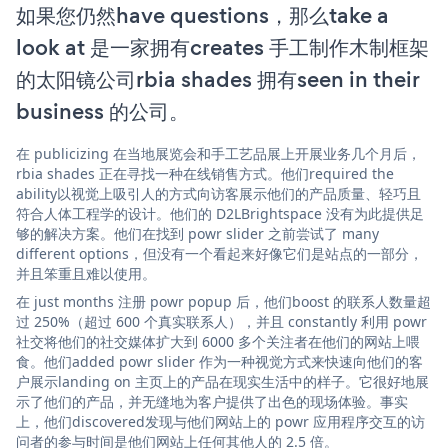
如果您仍然have questions，那么take a
look at 是一家拥有creates 手工制作木制框架
的太阳镜公司rbia shades 拥有seen in their
business 的公司。
在 publicizing 在当地展览会和手工艺品展上开展业务几个月后，
rbia shades 正在寻找一种在线销售方式。他们required the
ability以视觉上吸引人的方式向访客展示他们的产品质量、轻巧且
符合人体工程学的设计。他们的 D2LBrightspace 没有为此提供足
够的解决方案。他们在找到 powr slider 之前尝试了 many
different options，但没有一个看起来好像它们是站点的一部分，
并且笨重且难以使用。
在 just months 注册 powr popup 后，他们boost 的联系人数量超
过 250%（超过 600 个真实联系人），并且 constantly 利用 powr
社交将他们的社交媒体扩大到 6000 多个关注者在他们的网站上喂
食。他们added powr slider 作为一种视觉方式来快速向他们的客
户展示landing on 主页上的产品在现实生活中的样子。它很好地展
示了他们的产品，并无缝地为客户提供了出色的现场体验。事实
上，他们discovered发现与他们网站上的 powr 应用程序交互的访
问者的参与时间是他们网站上任何其他人的 2.5 倍。