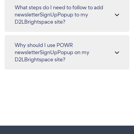
What steps do I need to follow to add
newsletterSignUpPopup to my
D2LBrightspace site?
Why should I use POWR
newsletterSignUpPopup on my
D2LBrightspace site?