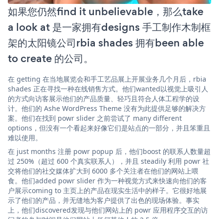
如果您仍然find it unbelievable，那么take
a look at 是一家拥有designs 手工制作木制框
架的太阳镜公司rbia shades 拥有been able
to create 的公司。
在 getting 在当地展览会和手工艺品展上开展业务几个月后，rbia
shades 正在寻找一种在线销售方式。他们wanted以视觉上吸引人
的方式向访客展示他们的产品质量、轻巧且符合人体工程学的设
计。他们的 Ashe WordPress Theme 没有为此提供足够的解决方
案。他们在找到 powr slider 之前尝试了 many different
options，但没有一个看起来好像它们是站点的一部分，并且笨重且
难以使用。
在 just months 注册 powr popup 后，他们boost 的联系人数量超
过 250%（超过 600 个真实联系人），并且 steadily 利用 powr 社
交将他们的社交媒体扩大到 6000 多个关注者在他们的网站上喂
食。他们added powr slider 作为一种视觉方式来快速向他们的客
户展示coming to 主页上的产品在现实生活中的样子。它很好地展
示了他们的产品，并无缝地为客户提供了出色的现场体验。事实
上，他们discovered发现与他们网站上的 powr 应用程序交互的访