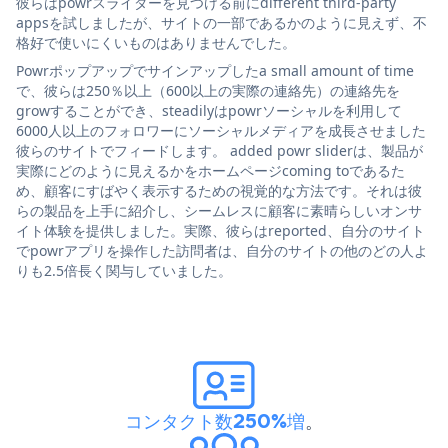
彼らはpowrスライダーを見つける前にdifferent third-party
appsを試しましたが、サイトの一部であるかのように見えず、不
格好で使いにくいものはありませんでした。
Powrポップアップでサインアップしたa small amount of time
で、彼らは250％以上（600以上の実際の連絡先）の連絡先を
growすることができ、steadilyはpowrソーシャルを利用して
6000人以上のフォロワーにソーシャルメディアを成長させました
彼らのサイトでフィードします。 added powr sliderは、製品が
実際にどのように見えるかをホームページcoming toであるた
め、顧客にすばやく表示するための視覚的な方法です。それは彼
らの製品を上手に紹介し、シームレスに顧客に素晴らしいオンサ
イト体験を提供しました。実際、彼らはreported、自分のサイト
でpowrアプリを操作した訪問者は、自分のサイトの他のどの人よ
りも2.5倍長く関与していました。
コンタクト数250%増
。