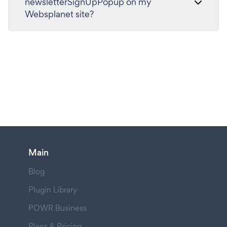
newsletterSignUpPopup on my
Websplanet site?
Main
Blog
Plugin Library
POWR Business
Plans & Pricing