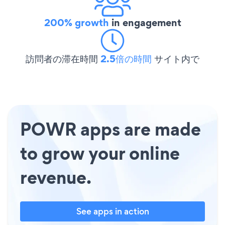
200% growth
in engagement
訪問者の滞在時間
2.5倍の時間
サイト内で
POWR apps are made
to grow your online
revenue.
See apps in action