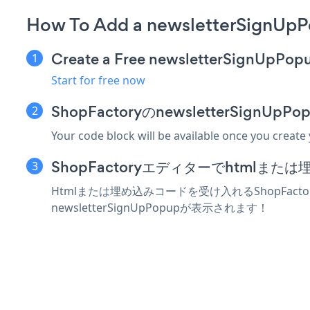
How To Add a newsletterSignUpP
Create a Free newsletterSignUpPop
Start for free now
ShopFactoryのnewsletterSig
Your code block will be available once you create
ShopFactoryエディターでhtmlま
Htmlまたは埋め込みコードを受け入れるShopFact
newsletterSignUpPopupが表示されます！