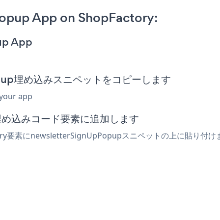
opup App on ShopFactory:
up App
nUpPopup埋め込みスニペットをコピーします
 your app
たは埋め込みコード要素に追加します
ory要素にnewsletterSignUpPopupスニペットの上に