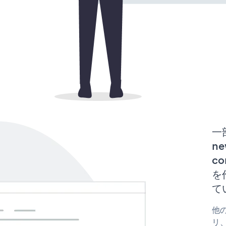
一
ne
co
を
て
他の
リ、