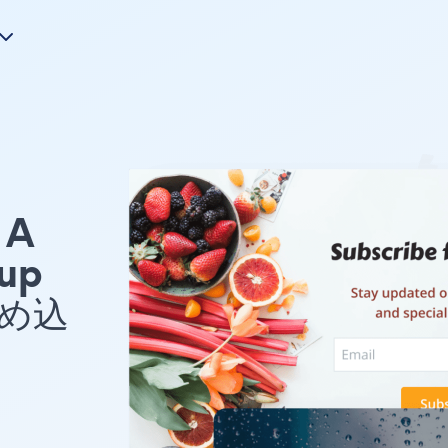
A
up
埋め込