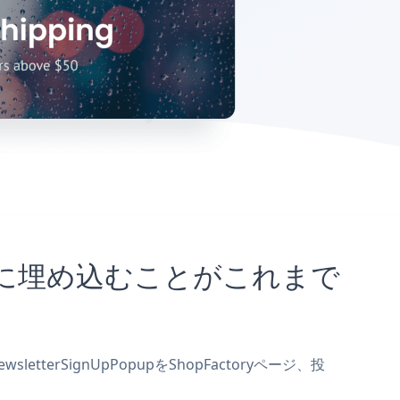
yサイトに埋め込むことがこれまで
tterSignUpPopupをShopFactoryページ、投