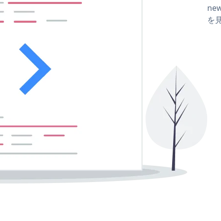
new
を