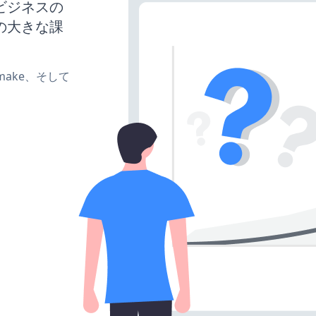
、ビジネスの
の大きな課
e、make、そして