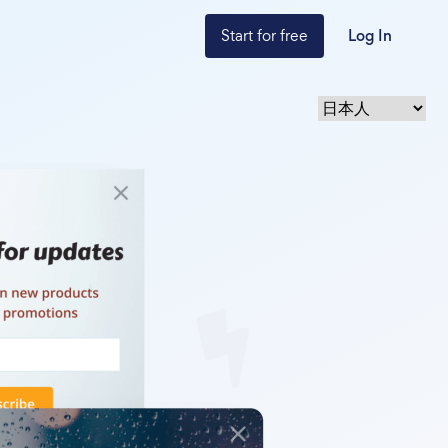
Start for free
Log In