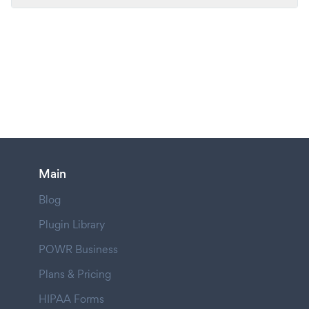
Main
Blog
Plugin Library
POWR Business
Plans & Pricing
HIPAA Forms