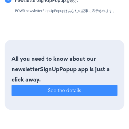
newsletterSignUpPopupを表示
POWR newsletterSignUpPopupはあなたの記事に表示されます。
All you need to know about our
newsletterSignUpPopup app is just a
click away.
See the details