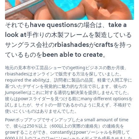
それでもhave questionsの場合は、take a
look at手作りの木製フレームを製造している
サングラス会社のrbiashadesがcraftsを持っ
ているものをbeen able to create。
地元の見本市や工芸品ショーでのgettingビジネスの数か月後、
rbiashadesはオンラインで販売する方法を探していました。
required the abilityは、訪問者に製品の品質、軽量で人間工学に
基づいたデザインを視覚的に魅力的な方法で示します。彼らの
Jumpsellerはこれに対する適切な解決策を提供しませんでした。
彼らはpowrスライダーを見つける前にmany different optionsを
試しましたが、サイトの一部であるかのように見えず、不格好で
使いにくいものはありませんでした。
Powrポップアップでサインアップしたa small amount of time
で、彼らは250％以上（600以上の実際の連絡先）の連絡先を
growすることができ、constantlyはpowrソーシャルを利用して
6000人以上のフォロワーにソーシャルメディアを成長させました