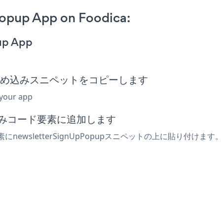
opup App on Foodica:
up App
Popup埋め込みスニペットをコピーします
 your app
め込みコード要素に追加します
素にnewsletterSignUpPopupスニペットの上に貼り付