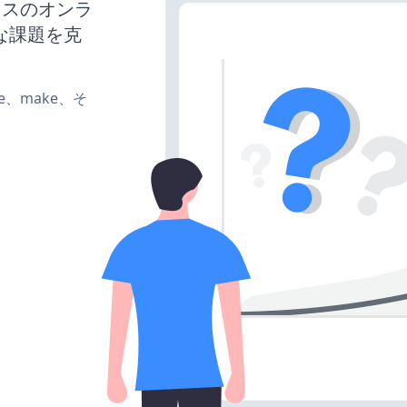
ネスのオンラ
な課題を克
ate、make、そ