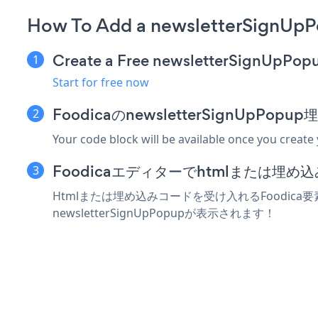
How To Add a newsletterSignUpP
Create a Free newsletterSignUpPop
Start for free now
FoodicaのnewsletterSignUp
Your code block will be available once you create
Foodicaエディターでhtmlまたは埋
Htmlまたは埋め込みコードを受け入れるFoodica要
newsletterSignUpPopupが表示されます！