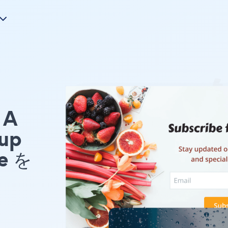
A
up
e を