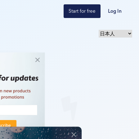
Start for free
Log In