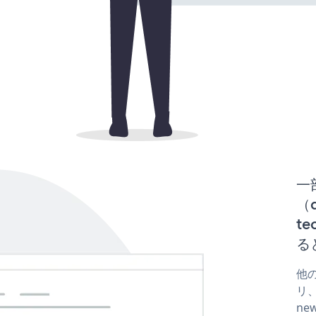
一
（d
te
る
他の
リ、
new