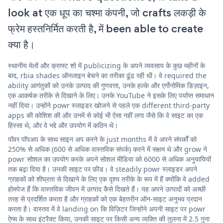
look at एक धूप का चश्मा कंपनी, जो crafts लकड़ी के
फ्रेम हस्तनिर्मित करती है, में been able to create
क्या है।
स्थानीय मेलों और क्राफ्ट शो में publicizing के अपने व्यवसाय के कुछ महीनों के
बाद, rbia shades ऑनलाइन बेचने का तरीका ढूंढ रही थी। वे required the
ability आगंतुकों को उनके उत्पाद की गुणवत्ता, उनके हल्के और एर्गोनोमिक डिज़ाइन,
एक आकर्षक तरीके से दिखाने के लिए। उनके YouTube ने इसके लिए पर्याप्त समाधान
नहीं दिया। उन्होंने powr स्लाइडर खोजने से पहले एक different third-party
apps की कोशिश की और उनमें से कोई भी ऐसा नहीं लगा जैसे कि वे साइट का एक
हिस्सा थे, और वे भद्दे और उपयोग में कठिन थे।
पॉवर पॉपअप के साथ साइन अप करने के just months में वे अपने संपर्कों को
250% से अधिक (600 से अधिक वास्तविक संपर्क) करने में सक्षम थे और grow ने
powr सोशल का उपयोग करके अपने सोशल मीडिया को 6000 से अधिक अनुयायियों
तक बढ़ा दिया है। उनकी साइट पर फ़ीड। वे steadily powr स्लाइडर अपने
ग्राहकों को शीघ्रता से दिखाने के लिए एक दृश्य तरीके के रूप में हैं क्योंकि वे added
होमपेज हैं कि वास्तविक जीवन में उत्पाद कैसे दिखते हैं। यह अपने उत्पादों को अच्छी
तरह से प्रदर्शित करता है और ग्राहकों को एक बेहतरीन ऑन-साइट अनुभव प्रदान
करता है। वास्तव में वे landing on कि विज़िटर जिन्होंने अपनी साइट पर powr
ऐप्स के साथ इंटरैक्ट किया, उनकी साइट पर किसी अन्य व्यक्ति की तुलना में 2.5 गुना