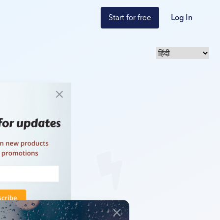
Start for free
Log In