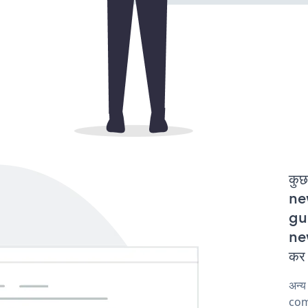
कुछ
ne
gur
ne
कर 
अन्
comp