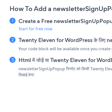
How To Add a newsletterSignUpP
Create a Free newsletterSignUpPop
Start for free now
Twenty Eleven for WordPress के लिए news
Your code block will be available once you create
Html में जोड़ें या Twenty Eleven for WordPres
newsletterSignUpPopup स्निपेट को किसी Twenty Eleven fo
दिखाई देगा!