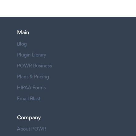
Main
Blog
Plugin Library
POWR Business
Plans & Pricing
HIPAA Forms
Email Blast
Company
About POWR