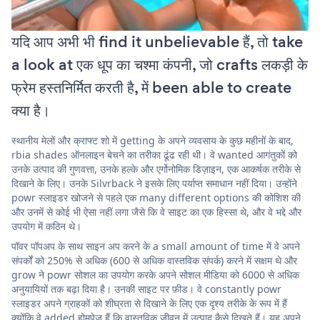
यदि आप अभी भी find it unbelievable हैं, तो take
a look at एक धूप का चश्मा कंपनी, जो crafts लकड़ी के
फ्रेम हस्तनिर्मित करती है, में been able to create
क्या है।
स्थानीय मेलों और क्राफ्ट शो में getting के अपने व्यवसाय के कुछ महीनों के बाद,
rbia shades ऑनलाइन बेचने का तरीका ढूंढ रही थी। वे wanted आगंतुकों को
उनके उत्पाद की गुणवत्ता, उनके हल्के और एर्गोनोमिक डिज़ाइन, एक आकर्षक तरीके से
दिखाने के लिए। उनके Silvrback ने इसके लिए पर्याप्त समाधान नहीं दिया। उन्होंने
powr स्लाइडर खोजने से पहले एक many different options की कोशिश की
और उनमें से कोई भी ऐसा नहीं लगा जैसे कि वे साइट का एक हिस्सा थे, और वे भद्दे और
उपयोग में कठिन थे।
पॉवर पॉपअप के साथ साइन अप करने के a small amount of time में वे अपने
संपर्कों को 250% से अधिक (600 से अधिक वास्तविक संपर्क) करने में सक्षम थे और
grow ने powr सोशल का उपयोग करके अपने सोशल मीडिया को 6000 से अधिक
अनुयायियों तक बढ़ा दिया है। उनकी साइट पर फ़ीड। वे constantly powr
स्लाइडर अपने ग्राहकों को शीघ्रता से दिखाने के लिए एक दृश्य तरीके के रूप में हैं
क्योंकि वे added होमपेज हैं कि वास्तविक जीवन में उत्पाद कैसे दिखते हैं। यह अपने