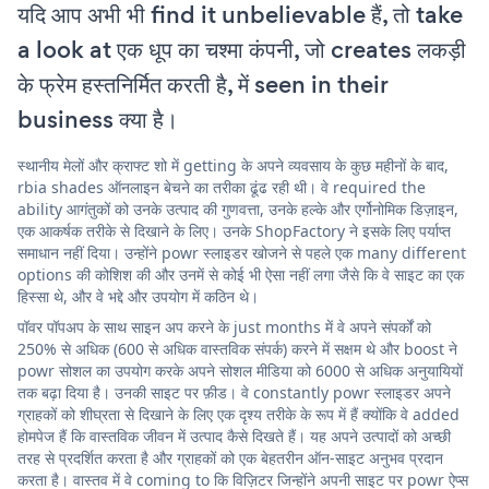
यदि आप अभी भी find it unbelievable हैं, तो take
a look at एक धूप का चश्मा कंपनी, जो creates लकड़ी
के फ्रेम हस्तनिर्मित करती है, में seen in their
business क्या है।
स्थानीय मेलों और क्राफ्ट शो में getting के अपने व्यवसाय के कुछ महीनों के बाद,
rbia shades ऑनलाइन बेचने का तरीका ढूंढ रही थी। वे required the
ability आगंतुकों को उनके उत्पाद की गुणवत्ता, उनके हल्के और एर्गोनोमिक डिज़ाइन,
एक आकर्षक तरीके से दिखाने के लिए। उनके ShopFactory ने इसके लिए पर्याप्त
समाधान नहीं दिया। उन्होंने powr स्लाइडर खोजने से पहले एक many different
options की कोशिश की और उनमें से कोई भी ऐसा नहीं लगा जैसे कि वे साइट का एक
हिस्सा थे, और वे भद्दे और उपयोग में कठिन थे।
पॉवर पॉपअप के साथ साइन अप करने के just months में वे अपने संपर्कों को
250% से अधिक (600 से अधिक वास्तविक संपर्क) करने में सक्षम थे और boost ने
powr सोशल का उपयोग करके अपने सोशल मीडिया को 6000 से अधिक अनुयायियों
तक बढ़ा दिया है। उनकी साइट पर फ़ीड। वे constantly powr स्लाइडर अपने
ग्राहकों को शीघ्रता से दिखाने के लिए एक दृश्य तरीके के रूप में हैं क्योंकि वे added
होमपेज हैं कि वास्तविक जीवन में उत्पाद कैसे दिखते हैं। यह अपने उत्पादों को अच्छी
तरह से प्रदर्शित करता है और ग्राहकों को एक बेहतरीन ऑन-साइट अनुभव प्रदान
करता है। वास्तव में वे coming to कि विज़िटर जिन्होंने अपनी साइट पर powr ऐप्स