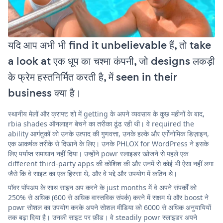
यदि आप अभी भी find it unbelievable हैं, तो take
a look at एक धूप का चश्मा कंपनी, जो designs लकड़ी
के फ्रेम हस्तनिर्मित करती है, में seen in their
business क्या है।
स्थानीय मेलों और क्राफ्ट शो में getting के अपने व्यवसाय के कुछ महीनों के बाद,
rbia shades ऑनलाइन बेचने का तरीका ढूंढ रही थी। वे required the
ability आगंतुकों को उनके उत्पाद की गुणवत्ता, उनके हल्के और एर्गोनोमिक डिज़ाइन,
एक आकर्षक तरीके से दिखाने के लिए। उनके PHLOX for WordPress ने इसके
लिए पर्याप्त समाधान नहीं दिया। उन्होंने powr स्लाइडर खोजने से पहले एक
different third-party apps की कोशिश की और उनमें से कोई भी ऐसा नहीं लगा
जैसे कि वे साइट का एक हिस्सा थे, और वे भद्दे और उपयोग में कठिन थे।
पॉवर पॉपअप के साथ साइन अप करने के just months में वे अपने संपर्कों को
250% से अधिक (600 से अधिक वास्तविक संपर्क) करने में सक्षम थे और boost ने
powr सोशल का उपयोग करके अपने सोशल मीडिया को 6000 से अधिक अनुयायियों
तक बढ़ा दिया है। उनकी साइट पर फ़ीड। वे steadily powr स्लाइडर अपने