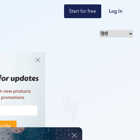
Start for free
Log In