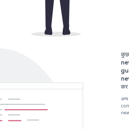
कुछ
ne
gur
ne
कर 
अन्
comp
new