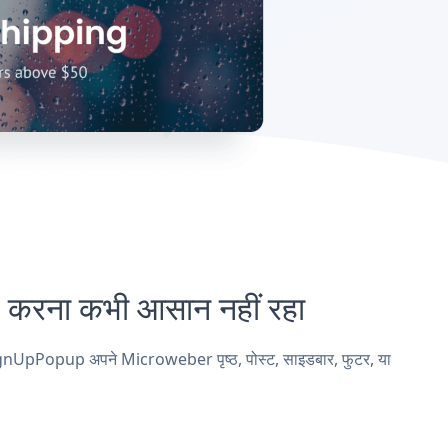
ना कभी आसान नहीं रहा
gnUpPopup अपने Microweber पृष्ठ, पोस्ट, साइडबार, फुटर, या